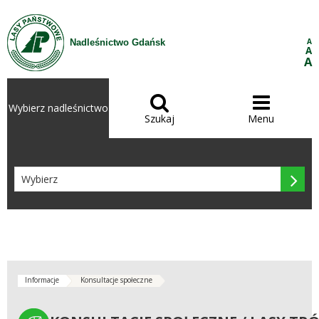
Przejdź do treści
A
Nadleśnictwo Gdańsk
A
A


Wybierz nadleśnictwo
Szukaj
Menu

Informacje
Konsultacje społeczne