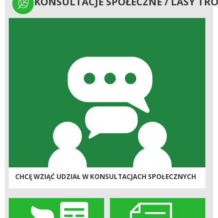
KONSULTACJE SPOŁECZNE / LASY
KONSULTACJE SPOŁECZNE / LASY TRÓ
TRÓJMIEJSKIE
CHCĘ WZIĄĆ UDZIAŁ W KONSULTACJACH SPOŁECZNYCH