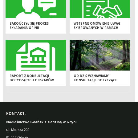
ZAKOŃCZYŁ SIĘ PROCES
WSTĘPNE OMÓWIENIE UWAG
SKŁADANIA OPINII
SKIEROWANYCH W RAMACH
KONSULTACJI SPOŁECZNYCH
RAPORT Z KONSULTACJI
OD DZIŚ WZNAWIAMY
DOTYCZĄCYCH OBSZARÓW
KONSULTACJE DOTYCZĄCE
OBJĘTYCH OGRANICZENIAMI W
MORATORIUM
POZYSKIWANIU DREWNA NA
TERENIE REGIONALNEJ DYREKCJI
LASÓW PAŃSTWOWYCH W
GDAŃSKU
KONTAKT:
Nadleśnictwo Gdańsk z siedzibą w Gdyni
ul. Morska 200
81-006 Gdynia