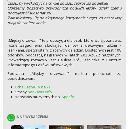
czasu, by wyskoczyć na chwilę do lasu, zaproś las do siebie!
Opiszemy bogactwo przyrodnicze polskich lasów, dzięki czemu
poczujesz bliskość natury.
Zainspirujemy Cię do aktywnego korzystania z tego, co nasze lasy
mają do zaoferowania.
„Między drzewami” to propozycja dla osób, które wolą poznawać
różne zagadnienia słuchając rozmów z ciekawymi ludźmi –
leśnikami, specjalistami z różnych dziedzin. Dostępnych jest 108
odcinków podcastu, nagranych w latach 2020-2022 nagranych.
Prowadzącą rozmowy jest Paulina Król, leśniczka z Centrum
Informacyjnego Lasów Państwowych.
Podcastu „Między drzewami” można posłuchać za
pośrednictwem:
Echa Leśne TV na YT
Strony
podkasty.info
serwisów muzycznych np.
Spotify
INNE WYDARZENIA
INNE WYDARZENIA