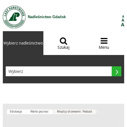
Przejdź do treści
A
Nadleśnictwo Gdańsk
A
A


Wybierz nadleśnictwo
Szukaj
Menu

Edukacja
Warto poznać
Między drzewami. Podcast