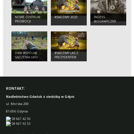
NOWE CENTRUM
#SADZIMY 2020
INDEKS
PROMOCJI
BIOGRAFICZNY
DREWNA
LEŚNIKÓW
NADLEŚNICTWA
ZASŁUŻONYCH W
GDAŃSK W LEŚNYM
WALCE O
OGRODZIE
NIEPODLEGŁOŚĆ
BOTANICZNYM W
POLSKI
GDYNI
DWA WSPÓLNE
#SADZIMY LAS Z
SADZENIA LASU
PREZYDENTEM
ANDRZEJEM DUDĄ
KONTAKT:
Nadleśnictwo Gdańsk z siedzibą w Gdyni
ul. Morska 200
81-006 Gdynia
58 667 42 50
58 667 42 53