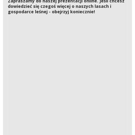
Zapraszamy do naszej prezentacji online. Jeśli chcesz
dowiedzieć się czegoś więcej o naszych lasach i
gospodarce leśnej - obejrzyj koniecznie!