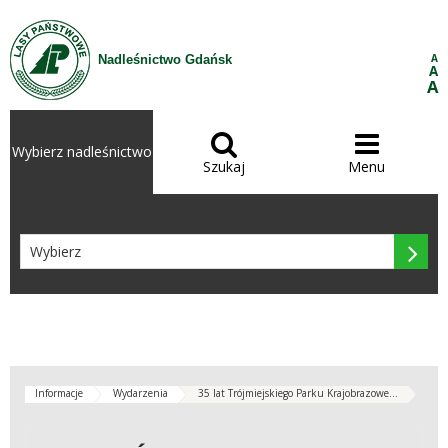
Przejdź do treści
A
Nadleśnictwo Gdańsk
A
A


Wybierz nadleśnictwo
Szukaj
Menu

Informacje
Wydarzenia
35 lat Trójmiejskiego Parku Krajobrazowe...