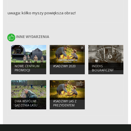
uwaga: kółko myszy powiększa obraz!
INNE WYDARZENIA
INNE WYDARZENIA
NOWE CENTRUM
#SADZIMY 2020
INDEKS
PROMOCJI
BIOGRAFICZNY
DREWNA
LEŚNIKÓW
NADLEŚNICTWA
ZASŁUŻONYCH W
GDAŃSK W LEŚNYM
WALCE O
OGRODZIE
NIEPODLEGŁOŚĆ
BOTANICZNYM W
POLSKI
GDYNI
DWA WSPÓLNE
#SADZIMY LAS Z
SADZENIA LASU
PREZYDENTEM
ANDRZEJEM DUDĄ