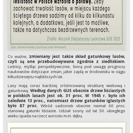
Co ważne,
zmieniany jest także skład gatunkowy lasów,
czyli są one przebudowywane zgodnie z siedliskiem
.
Leśnicy, myśląc perspektywicznie, biorą pod uwagę prognozy
naukowców dotyczące zmian, jakie zajdą w środowisku w ciągu
kilkudziesięciu najbliższych lat.
Lasy mają coraz bardziej zróżnicowaną strukturę wiekową i
gatunkową.
Według danych GUS obecnie drzew liściastych
w polskich lasach jest ok. 31 proc. W 1945 r. było ich
zaledwie 13 proc., natomiast drzew gatunków iglastych
było 87 proc.
Wśród sadzonek obecnie niemal 60 proc.
stanowią gatunki liściaste. Udział sosny od lat 50. ubiegłego
wieku spada na rzecz wzrostu m.in. dębu.