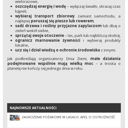
wielorazowe,
oszczędzaj energię i wodę
– wyłączaj światło, skracaj czas
kąpieli,
wybieraj transport zbiorowy
zamiast samochodu, a
najlepiej
poruszaj się pieszo lub rowerem
,
sadź drzewa i rośliny przyjazne zapylaczom
lub dbaj o
zieleń wokół siebie,
sprzątaj swoje otoczenie
– las, park lub najbliższą okolicę,
ogranicz marnowanie żywności
i wybieraj produkty
lokalne,
ucz się i dziel wiedzą o ochronie środowiska
z innymi.
Jak podkreślają organizatorzy Dnia Ziemi,
małe działania
podejmowane wspólnie mają wielką moc
– a troska o
planetę nie kończy się jednego dnia w roku.
NAJNOWSZE AKTUALNOŚCI
NAJNOWSZE AKTUALNOŚCI
ZAGROŻENIE POŻAROWE W LASACH. APEL O OSTROŻNOŚĆ