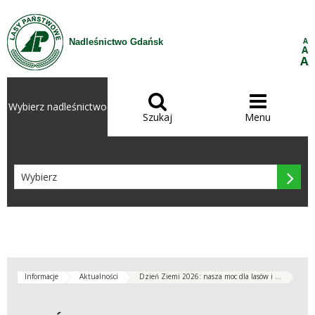
Przejdź do treści
A
Nadleśnictwo Gdańsk
A
A


Wybierz nadleśnictwo
Szukaj
Menu

Informacje
Aktualności
Dzień Ziemi 2026: nasza moc dla lasów i ...