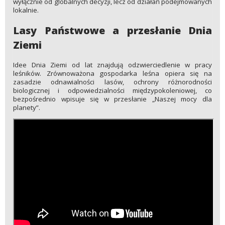
wyłącznie od globalnych decyzji, lecz od działań podejmowanych
lokalnie.
Lasy Państwowe a przesłanie Dnia
Ziemi
Idee Dnia Ziemi od lat znajdują odzwierciedlenie w pracy
leśników. Zrównoważona gospodarka leśna opiera się na
zasadzie odnawialności lasów, ochrony różnorodności
biologicznej i odpowiedzialności międzypokoleniowej, co
bezpośrednio wpisuje się w przesłanie „Naszej mocy dla
planety”.