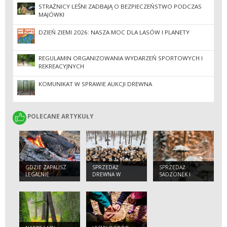
STRAŻNICY LEŚNI ZADBAJĄ O BEZPIECZEŃSTWO PODCZAS
MAJÓWKI
DZIEŃ ZIEMI 2026: NASZA MOC DLA LASÓW I PLANETY
REGULAMIN ORGANIZOWANIA WYDARZEŃ SPORTOWYCH I
REKREACYJNYCH
KOMUNIKAT W SPRAWIE AUKCJI DREWNA
POLECANE ARTYKUŁY
POLECANE ARTYKUŁY
GDZIE ZAPALISZ
SPRZEDAŻ
SPRZEDAŻ
LEGALNIE
DREWNA W
SADZONEK I
OGNISKO W
NADLEŚNICTWIE
CHOINEK W
NADLEŚNICTWIE
GDAŃSK
NADLEŚNICTWIE
GDAŃSK ?
GDAŃSK