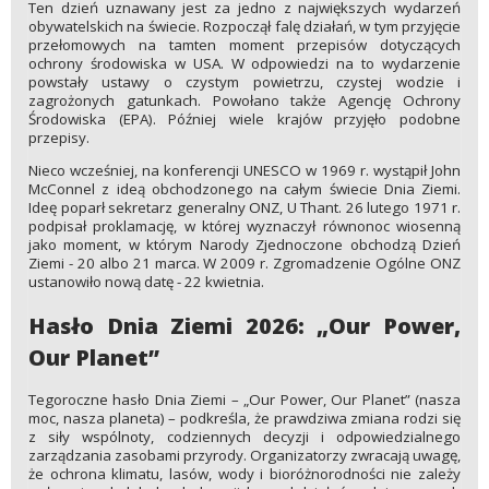
Ten dzień uznawany jest za jedno z największych wydarzeń
obywatelskich na świecie. Rozpoczął falę działań, w tym przyjęcie
przełomowych na tamten moment przepisów dotyczących
ochrony środowiska w USA. W odpowiedzi na to wydarzenie
powstały ustawy o czystym powietrzu, czystej wodzie i
zagrożonych gatunkach. Powołano także Agencję Ochrony
Środowiska (EPA). Później wiele krajów przyjęło podobne
przepisy.
Nieco wcześniej, na konferencji UNESCO w 1969 r. wystąpił John
McConnel z ideą obchodzonego na całym świecie Dnia Ziemi.
Ideę poparł sekretarz generalny ONZ, U Thant. 26 lutego 1971 r.
podpisał proklamację, w której wyznaczył równonoc wiosenną
jako moment, w którym Narody Zjednoczone obchodzą Dzień
Ziemi - 20 albo 21 marca. W 2009 r. Zgromadzenie Ogólne ONZ
ustanowiło nową datę - 22 kwietnia.
Hasło Dnia Ziemi 2026: „Our Power,
Our Planet”
Tegoroczne hasło Dnia Ziemi – „Our Power, Our Planet” (nasza
moc, nasza planeta) – podkreśla, że prawdziwa zmiana rodzi się
z siły wspólnoty, codziennych decyzji i odpowiedzialnego
zarządzania zasobami przyrody. Organizatorzy zwracają uwagę,
że ochrona klimatu, lasów, wody i bioróżnorodności nie zależy