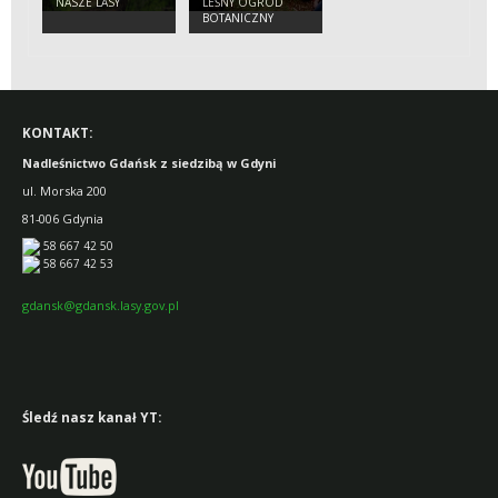
NASZE LASY
LEŚNY OGRÓD
BOTANICZNY
MARSZEWO
KONTAKT:
Nadleśnictwo Gdańsk z siedzibą w Gdyni
ul. Morska 200
81-006 Gdynia
58 667 42 50
58 667 42 53
gdansk@gdansk.lasy.gov.pl
Śledź nasz kanał YT: